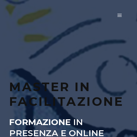
Vai
al
MENU
contenuto
MASTER IN
FACILITAZIONE
FORMAZIONE
IN
PRESENZA E ONLINE