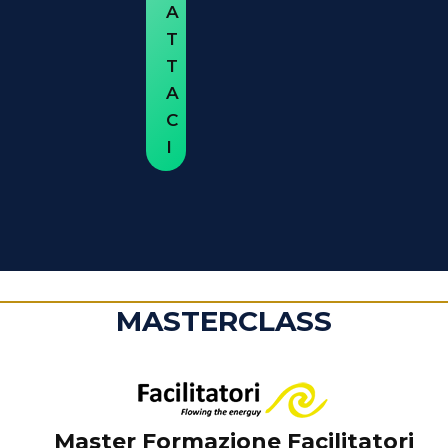
A
T
T
A
C
I
MASTERCLASS
Master Formazione Facilitatori